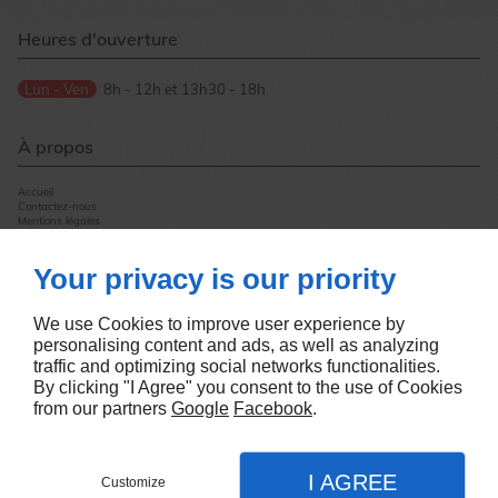
Heures d'ouverture
Lun - Ven
8h - 12h et 13h30 - 18h
À propos
Accueil
Contactez-nous
Mentions légales
Plan du site
Your privacy is our priority
Suivez-nous
We use Cookies to improve user experience by
personalising content and ads, as well as analyzing
traffic and optimizing social networks functionalities.
By clicking "I Agree" you consent to the use of Cookies
from our partners
Google
Facebook
.
Création de sites internet
I AGREE
Customize