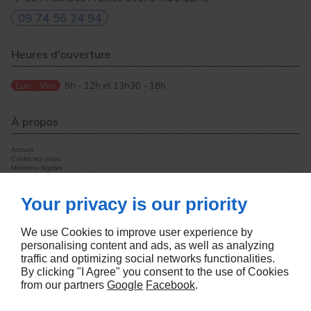
09 74 56 24 94
Heures d'ouverture
Lun - Ven
8h - 12h et 13h30 - 18h
À propos
Accueil
Contactez-nous
Mentions légales
Plan du site
Your privacy is our priority
Suivez-nous
We use Cookies to improve user experience by
personalising content and ads, as well as analyzing
traffic and optimizing social networks functionalities.
By clicking "I Agree" you consent to the use of Cookies
from our partners
Google
Facebook
.
Création de sites internet