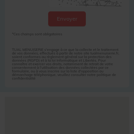
*Ces champs sont obligatoires
TUAL MENUISERIE s'engage à ce que la collecte et le traitement
de vos données, effectués à partir de notre site
tualmenuiserie.fr
,
soient conformes au règlement général sur la protection des
données (RGPD) et à la loi Informatique et Libertés. Pour
connaître et exercer vos droits, notamment de retrait de votre
consentement à l'utilisation des données collectées par ce
formulaire, ou à vous inscrire sur la liste d'opposition au
démarchage téléphonique, veuillez consulter notre
politique de
confidentialité