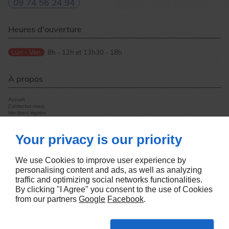
09 74 56 24 94
Heures d'ouverture
Lun - Ven
8h - 12h et 13h30 - 18h
À propos
Accueil
Contactez-nous
Mentions légales
Plan du site
Your privacy is our priority
Suivez-nous
We use Cookies to improve user experience by
personalising content and ads, as well as analyzing
traffic and optimizing social networks functionalities.
By clicking "I Agree" you consent to the use of Cookies
from our partners
Google
Facebook
.
Création de sites internet